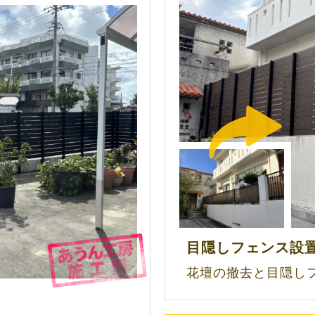
目隠しフェンス設
花壇の撤去と目隠し