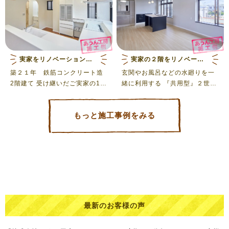
か 数年悩まれた結果 ・両親の
住む１階はさわらない・引越し
しない （高齢者の場合、特に住
み慣れた家が変わることは不安
やストレスを強く感じてしま
う） ・外壁塗装を定期的にされ
実家をリノベーション 既設も残しながら編
実家の２階をリノベーションして２世帯住宅
ていたこともあり建物状態も良
築２１年 鉄筋コンクリート造
玄関やお風呂などの水廻りを一
かったので、 リノベーションに
2階建て 受け継いだご実家の1階
緒に利用する 『共用型』２世帯
決定 ２階のトイレ・子供部屋だ
を全面改装しました。 ご両親の
住宅 築35年 鉄筋コンクリート
ったスペースだけで子世帯が暮
お気に入り部分と既存の床や天
造２階建て 使わなくなった実家
らすには狭いので 法定内での増
もっと施工事例をみる
井などの利用できるところを活
の２階をリノベーションして２
築を行う 工事中は、 １階に住
かしたリノベーション。 水廻り
世帯住宅にしました。 内部を全
むご両親には、毎日ご挨拶させ
は、場所も機器も一新して新た
て解体撤去するスケルトンでは
ていただき 出来る限り不安を取
な住まいへと変身
なく、残せる天井・壁・床を利
り除いていただけるよう努めま
用して間取りを一新しました。
した
１階は、寝室や水廻りの不自由
なところを改善しました。 約３
か月の期間、1階にお住まいの
ご両親のご協力があり予定より
最新のお客様の声
早めに完成することができまし
た。