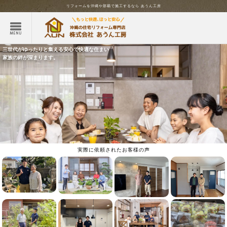
リフォームを
沖縄
や那覇で施工するなら
あうん工房
三世代がゆったりと集える安心で快適な住まい
家族の絆が深まります。
実際に依頼されたお客様の声