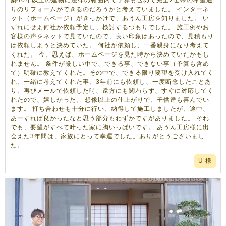
築40年以上の建物に法律の範囲内で予算も含めて完全2世帯の希望通
りのリフォームができるのだろうかと考えていました。 インターネ
ット（ホームページ）がきっかけで、あうん工房を知りました。 い
ずれにせよ何社か依頼予定し、検討するつもりでした。 施工例やお
客様の声をネットで見ていたので、良い印象はあったので、見積もり
は依頼しようと決めていた。 何社か依頼し、一番親身になり考えて
くれた。 今、思えば、ホームページを見た時から決めていたかもし
れません。 条件が厳しい中で、できる事、できない事（予算も含め
て）明確に教えてくれた。その中で、できる限り要望を受け入れてく
れ、一緒に考えてくれた事、3年前にも依頼し、一度断念したことあ
り、再びメールで依頼した時、遠方にも関わらず、すぐに対応してく
れたので、嬉しかった。 想像以上の仕上がりで、子供達も喜んでい
ます。 打ち合わせも十分に行い、納得して施工しましたが、途中、
あーすれば良かったなと思う部分もわずかですがありました。 それ
でも、要望がすべて叶った家に胸いっぱいです。 あうん工房様に出
会えた3年間は、家族にとって幸運でした。ありがとうございまし
た。
U 様