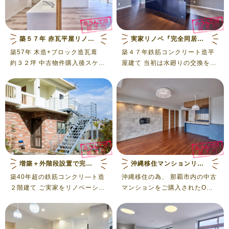
築５７年 赤瓦平屋リノベーション
実家リノベ『完全同居型二世帯住宅』
築57年 木造+ブロック造瓦葺
築４７年鉄筋コンクリート造平
約３２坪 中古物件購入後スケル
屋建て 当初は水廻りの交換を中
トンリノベーション工事 40代ご
心で考えていましたが、打合せ
夫婦とお子様（5・9歳）２人の
を重ねた結果、コスト面で大き
4人家族 仕事と育児を両立す
な差がなかった為、全面改修と
る、多忙な共働き世代 特に重点
なりました。 リフォームして間
をおいたのは ・お子様が小さい
もない浴室とトイレは残して既
うちは広々つかえるように ・効
存利用としました。 築年数が経
率のよい家事動線 築57年の間、
っていることもあり解体してみ
増築やリフォームで手を加えて
たら、雨漏りや歪み等々、あり
いたこともあり解体してみたら
ましたが施主様の迅速で理解あ
増築＋外階段設置で完全分離２世帯住宅
沖縄移住マンションリフォーム
想定外なところも多々ありまし
る対応のお陰で工程通り進める
築40年超の鉄筋コンクリ―ト造
沖縄移住の為、 那覇市内の中古
た。 老朽化したところは取替え
ことができました。 親世帯２
２階建て ご実家をリノベーショ
マンションをご購入されたO様
や補強をして新たな住まいへと
名・子世帯４名 打合せでも仲の
ンして２世帯住宅へ 築年数が経
ご夫婦２人が快適に暮らす為の
生まれ変わりました 外壁や外構
良さが伝わるご家族の二世帯住
っていることもあり、 建て替え
リフォームをおこないました
は、今回の工事ではさわらず内
宅です
にするかリノベーションにする
部の全面改装工事となります