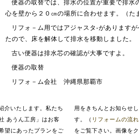
便器の取替では、排水の位置が重要で排水
心を壁から２０㎝の場所に合わせます。（た
リフォ－ム用ではアジャスタ-があります
たので、床を解体して排水を移動しました。
古い便器は排水芯の確認が大事ですよ。
便器の取替
リフォ－ム会社 沖縄県那覇市
紹介いたします。私たち
だいてから工事いたしま
社 あうん工房」はお客
す。（
リフォームの流れ
希望にあったプランをご
をご覧下さい。画像をク