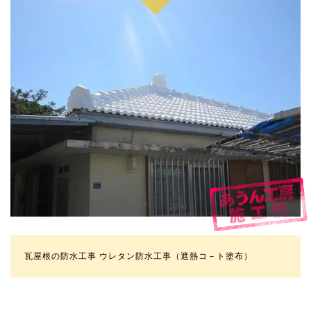
瓦屋根の防水工事 ウレタン防水工事（遮熱コ－ト塗布）