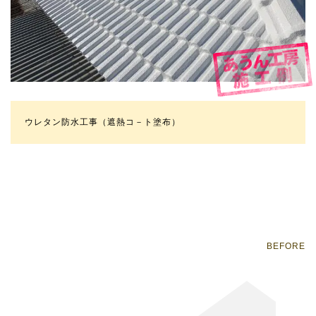
ウレタン防水工事（遮熱コ－ト塗布）