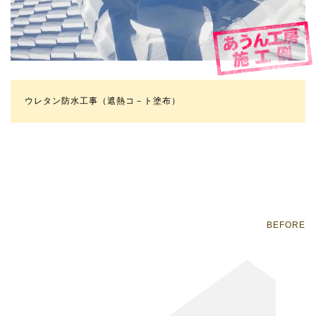
ウレタン防水工事（遮熱コ－ト塗布）