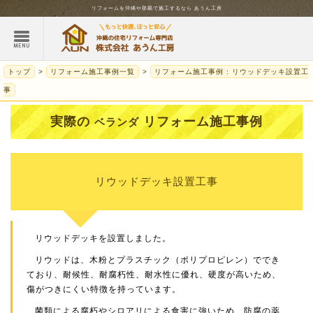
リフォームを
沖縄
や那覇で施工するなら
あうん工房
トップ
リフォーム施工事例一覧
リフォーム施工事例 : リウッドデッキ設置工
事
実際の
リフォーム施工事例
ベランダ
リウッドデッキ設置工事
リウッドデッキを設置しました。
リウッドは、木粉とプラスチック（ポリプロピレン）ででき
ており、耐候性、耐腐朽性、耐水性に優れ、硬度が高いため、
傷がつきにくい特徴を持っています。
菌類による腐朽やシロアリによる食害に強いため、防腐の薬